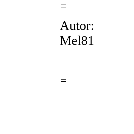
Zum
Inhalt
Autor:
springen
Mel81